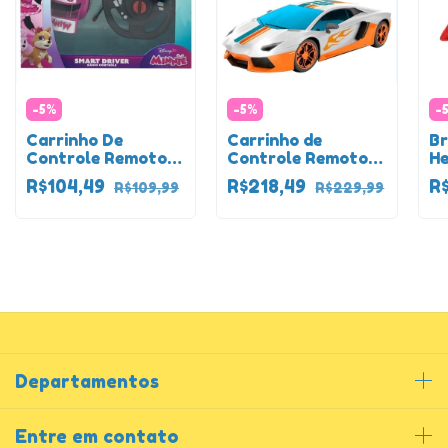
-
5
%
-
5
%
-
Carrinho De
Carrinho de
Br
Controle Remoto
Controle Remoto
He
Smart Driver
Garagem SA Prime
Co
R$104,49
R$218,49
R
R$109,99
R$229,99
Minnie
Racer
In
H
Or
Departamentos
Entre em contato