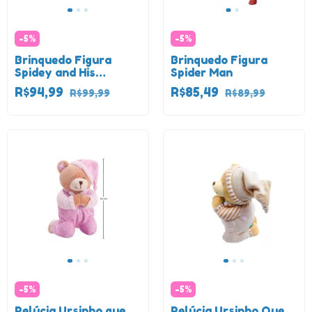
-
5
%
-
5
%
Brinquedo Figura
Brinquedo Figura
Spidey and His
Spider Man
Amazing Friends
R$94,99
R$85,49
R$99,99
R$89,99
-
5
%
-
5
%
Pelúcia Ursinho que
Pelúcia Ursinho Que