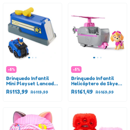
-
5
%
-
5
%
Brinquedo Infantil
Brinquedo Infantil
Mini Playset Lancador
Helicóptero da Skye
De Veiculo Chase
com Boneca -
R$113,99
R$161,49
R$119,99
R$169,99
Patrulha Canina