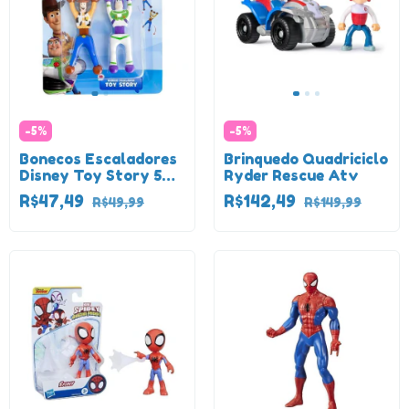
-
5
%
-
5
%
Bonecos Escaladores
Brinquedo Quadriciclo
Disney Toy Story 5
Ryder Rescue Atv
Buzz E Woody
R$47,49
R$142,49
R$49,99
R$149,99