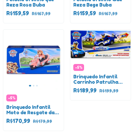
Reza Rosa Buba
Reza Bege Buba
R$159,59
R$159,59
R$167,99
R$167,99
-
5
%
Brinquedo Infantil
Carrinho Patrulha
Canina Com Boneco
R$189,99
R$199,99
Rescue Original
-
5
%
Brinquedo Infantil
Moto de Resgate da
Liberty com Boneca -
R$170,99
R$179,99
Patrulha Canina