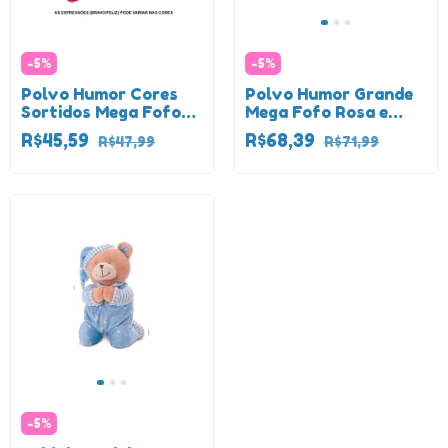
-
5
%
-
5
%
Polvo Humor Cores
Polvo Humor Grande
Sortidos Mega Fofo
Mega Fofo Rosa e
Pequeno
Verde
R$45,59
R$68,39
R$47,99
R$71,99
-
5
%