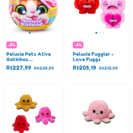
-
5
%
-
5
%
Pelucia Pets Alive
Pelucia Fuggler -
Gatinhos
Love Fuggs
Apaixonados série 2
R$227,99
R$205,19
R$239,99
R$215,99